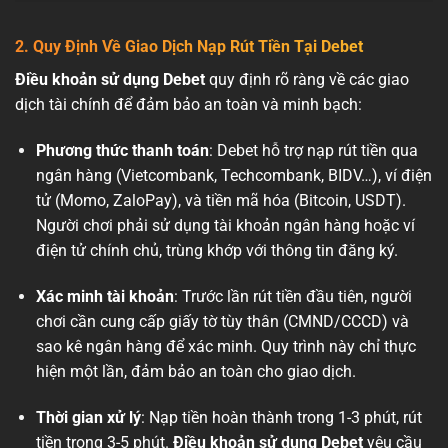
2. Quy Định Về Giao Dịch Nạp Rút Tiền Tại Debet
Điều khoản sử dụng Debet
quy định rõ ràng về các giao
dịch tài chính để đảm bảo an toàn và minh bạch:
Phương thức thanh toán
: Debet hỗ trợ nạp rút tiền qua
ngân hàng (Vietcombank, Techcombank, BIDV…), ví điện
tử (Momo, ZaloPay), và tiền mã hóa (Bitcoin, USDT).
Người chơi phải sử dụng tài khoản ngân hàng hoặc ví
điện tử chính chủ, trùng khớp với thông tin đăng ký.
Xác minh tài khoản
: Trước lần rút tiền đầu tiên, người
chơi cần cung cấp giấy tờ tùy thân (CMND/CCCD) và
sao kê ngân hàng để xác minh. Quy trình này chỉ thực
hiện một lần, đảm bảo an toàn cho giao dịch.
Thời gian xử lý
: Nạp tiền hoàn thành trong 1-3 phút, rút
tiền trong 3-5 phút.
Điều khoản sử dụng Debet
yêu cầu