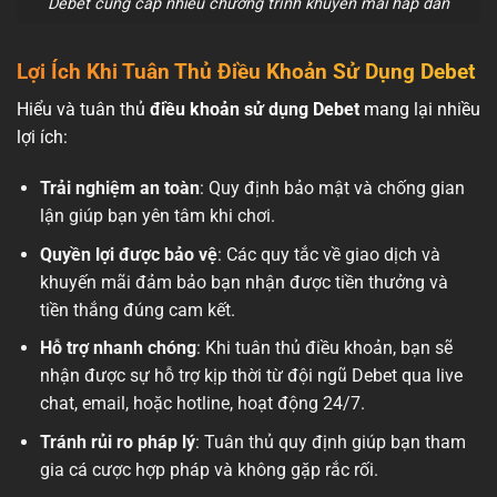
Debet cung cấp nhiều chương trình khuyến mãi hấp dẫn
Lợi Ích Khi Tuân Thủ Điều Khoản Sử Dụng Debet
Hiểu và tuân thủ
điều khoản sử dụng Debet
mang lại nhiều
lợi ích:
Trải nghiệm an toàn
: Quy định bảo mật và chống gian
lận giúp bạn yên tâm khi chơi.
Quyền lợi được bảo vệ
: Các quy tắc về giao dịch và
khuyến mãi đảm bảo bạn nhận được tiền thưởng và
tiền thắng đúng cam kết.
Hỗ trợ nhanh chóng
: Khi tuân thủ điều khoản, bạn sẽ
nhận được sự hỗ trợ kịp thời từ đội ngũ Debet qua live
chat, email, hoặc hotline, hoạt động 24/7.
Tránh rủi ro pháp lý
: Tuân thủ quy định giúp bạn tham
gia cá cược hợp pháp và không gặp rắc rối.