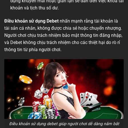
dụng khuyến mãi hoặc gian lận sẽ dẫn đến việc khóa tài
khoản và tịch thu số dư.
Điều khoản sử dụng Debet
nhấn mạnh rằng tài khoản là
tài sản cá nhân, không được chia sẻ hoặc chuyển nhượng.
Người chơi chịu trách nhiệm bảo mật thông tin đăng nhập,
và Debet không chịu trách nhiệm cho các thiệt hại do rò rỉ
thông tin từ phía người chơi.
Điều khoản sử dụng debet giúp người chơi dễ dàng nắm bắt