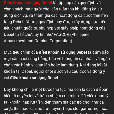
Điều khoản sử dụng Debet
là tập hợp các quy định và
chính sách mà người chơi cần tuân thủ khi đăng ký, sử
dụng dịch vụ, và tham gia các hoạt động cá cược trên nền
tảng Debet. Những quy định này được xây dựng dựa trên
tiêu chuẩn quốc tế, phù hợp với giấy phép hoạt động của
Debet từ tổ chức uy tín như PAGCOR (Philippine
Amusement and Gaming Corporation).
Mục tiêu chính của
điều khoản sử dụng Debet
là đảm bảo
một sân chơi công bằng, bảo vệ thông tin cá nhân, và ngăn
chặn các hành vi gian lận hoặc lạm dụng. Khi đăng ký tài
khoản tại Debet, người chơi được yêu cầu đọc và đồng ý
với
điều khoản sử dụng Debet
.
Đây không chỉ là một bước thủ tục, mà còn là cách để bạn
hiểu rõ quyền lợi và trách nhiệm của mình. Từ việc quản lý
tài khoản, nạp rút tiền, đến tham gia các trò chơi như cá
cược thể thao, casino trực tuyến, hoặc slot game, mọi hoạt