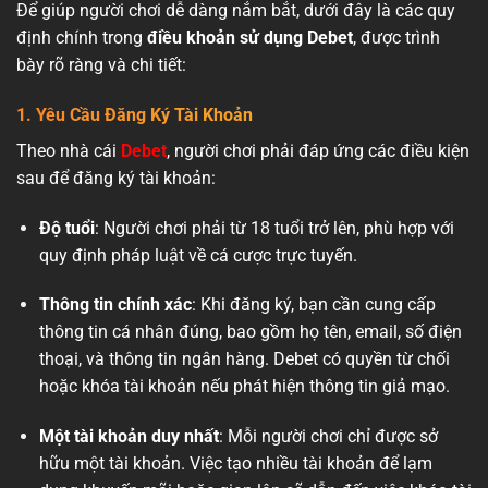
Để giúp người chơi dễ dàng nắm bắt, dưới đây là các quy
định chính trong
điều khoản sử dụng Debet
, được trình
bày rõ ràng và chi tiết:
1. Yêu Cầu Đăng Ký Tài Khoản
Theo nhà cái
Debet
, người chơi phải đáp ứng các điều kiện
sau để đăng ký tài khoản:
Độ tuổi
: Người chơi phải từ 18 tuổi trở lên, phù hợp với
quy định pháp luật về cá cược trực tuyến.
Thông tin chính xác
: Khi đăng ký, bạn cần cung cấp
thông tin cá nhân đúng, bao gồm họ tên, email, số điện
thoại, và thông tin ngân hàng. Debet có quyền từ chối
hoặc khóa tài khoản nếu phát hiện thông tin giả mạo.
Một tài khoản duy nhất
: Mỗi người chơi chỉ được sở
hữu một tài khoản. Việc tạo nhiều tài khoản để lạm