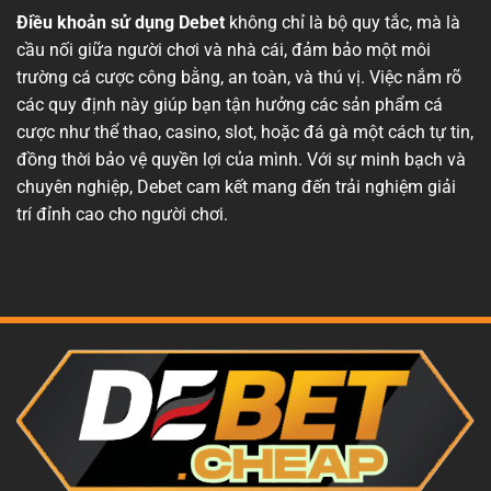
Điều khoản sử dụng Debet
không chỉ là bộ quy tắc, mà là
cầu nối giữa người chơi và nhà cái, đảm bảo một môi
trường cá cược công bằng, an toàn, và thú vị. Việc nắm rõ
các quy định này giúp bạn tận hưởng các sản phẩm cá
cược như thể thao, casino, slot, hoặc đá gà một cách tự tin,
đồng thời bảo vệ quyền lợi của mình. Với sự minh bạch và
chuyên nghiệp, Debet cam kết mang đến trải nghiệm giải
trí đỉnh cao cho người chơi.