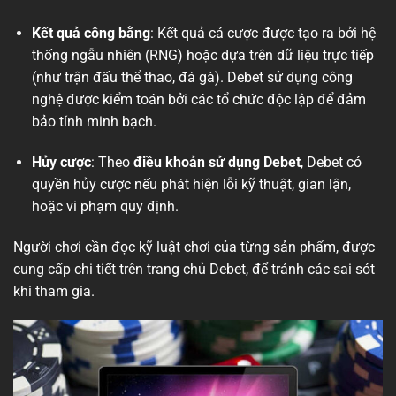
Kết quả công bằng
: Kết quả cá cược được tạo ra bởi hệ
thống ngẫu nhiên (RNG) hoặc dựa trên dữ liệu trực tiếp
(như trận đấu thể thao, đá gà). Debet sử dụng công
nghệ được kiểm toán bởi các tổ chức độc lập để đảm
bảo tính minh bạch.
Hủy cược
: Theo
điều khoản sử dụng Debet
, Debet có
quyền hủy cược nếu phát hiện lỗi kỹ thuật, gian lận,
hoặc vi phạm quy định.
Người chơi cần đọc kỹ luật chơi của từng sản phẩm, được
cung cấp chi tiết trên trang chủ Debet, để tránh các sai sót
khi tham gia.